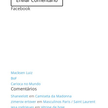
Facebook
Macksen Luiz
BoF
Carioca no Mundo
Comentários
Shaneelott
em
Camiseta da Madonna
zimerov ertover
em
Masculinos Paris / Saint Laurent
Iesa rodrigues
em
Vitrine de hoje