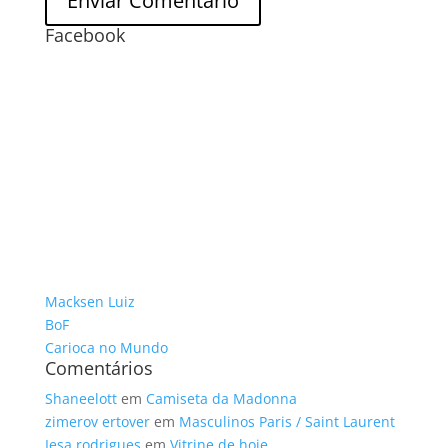
Facebook
Macksen Luiz
BoF
Carioca no Mundo
Comentários
Shaneelott
em
Camiseta da Madonna
zimerov ertover
em
Masculinos Paris / Saint Laurent
Iesa rodrigues
em
Vitrine de hoje