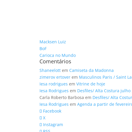
Macksen Luiz
BoF
Carioca no Mundo
Comentários
Shaneelott
em
Camiseta da Madonna
zimerov ertover
em
Masculinos Paris / Saint L
Iesa rodrigues
em
Vitrine de hoje
Iesa Rodrigues
em
Desfiles/ Alta Costura julho
Carla Roberto Barbosa
em
Desfiles/ Alta Costu
Iesa Rodrigues
em
Agenda a partir de fevereir
Facebook
X
Instagram
RSS