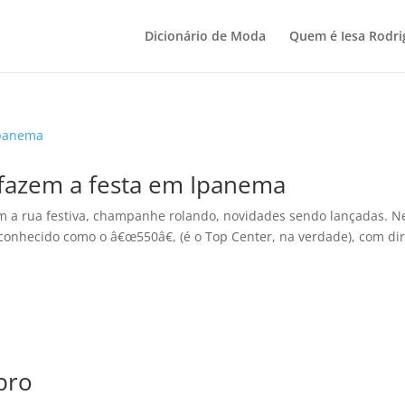
Dicionário de Moda
Quem é Iesa Rodri
 fazem a festa em Ipanema
m a rua festiva, champanhe rolando, novidades sendo lançadas. N
conhecido como o â€œ550â€, (é o Top Center, na verdade), com dir
bro