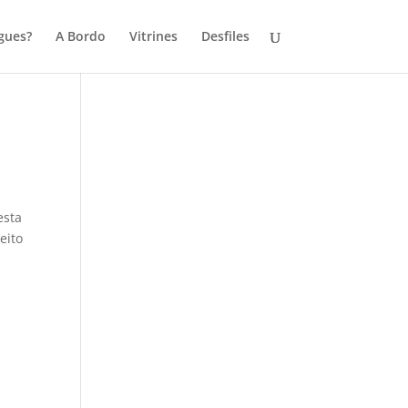
gues?
A Bordo
Vitrines
Desfiles
esta
eito