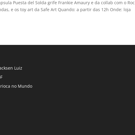
sula Puesta del Solda grife Frankie Amaury e da collab com o Roc
ndas, e os toy art da Safe Art Quando: a partir das 12h Onde: loja
cksen Luiz
F
rioca no Mundo