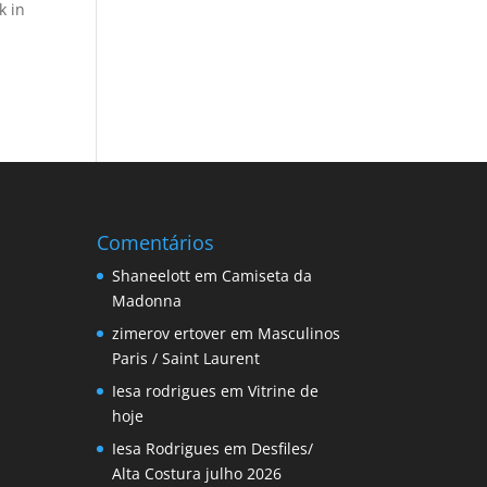
k in
Comentários
Shaneelott
em
Camiseta da
Madonna
zimerov ertover
em
Masculinos
Paris / Saint Laurent
Iesa rodrigues
em
Vitrine de
hoje
Iesa Rodrigues
em
Desfiles/
Alta Costura julho 2026