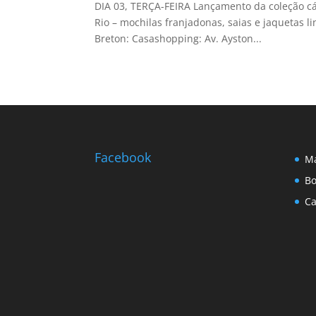
DIA 03, TERÇA-FEIRA Lançamento da coleção cáp
Rio – mochilas franjadonas, saias e jaquetas li
Breton: Casashopping: Av. Ayston...
Facebook
Ma
Bo
Ca