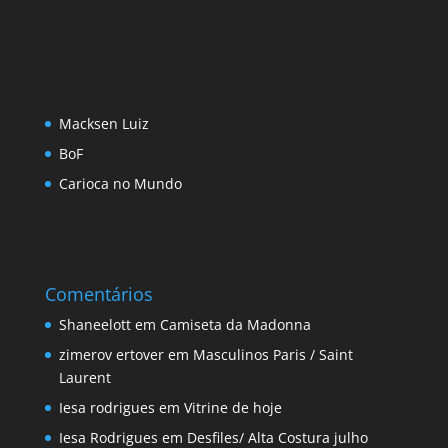
Macksen Luiz
BoF
Carioca no Mundo
Comentários
Shaneelott
em
Camiseta da Madonna
zimerov ertover
em
Masculinos Paris / Saint
Laurent
Iesa rodrigues
em
Vitrine de hoje
Iesa Rodrigues
em
Desfiles/ Alta Costura julho