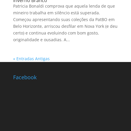
Inverno Branco
Patricia Bonaldi comprova que aquela lenda de que
mineiro trabalha em silêncio está superada.
Começou apresentando suas coleções da PatBO em
Belo Horizonte, arriscou desfilar em Nova York (e deu
certo) e continua evoluindo com bom gosto,
originalidade e ousadias. A...
« Entradas Antigas
Facebook