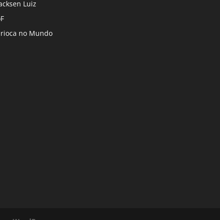
cksen Luiz
F
rioca no Mundo