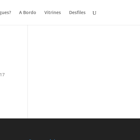
gues?
A Bordo
Vitrines
Desfiles
017
,