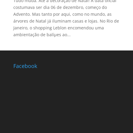
Tudo muda. Até a decoração de Natal! A data oficial
costumava ser dia 06 de dezembro, começo do
Advento. Mas tanto por aqui, como no mundo, as
árvores de Natal já iluminam casas e lojas. No Rio de
Janeiro, o shopping Leblon encomendou uma
ambientação de balíµes ao...
Facebook