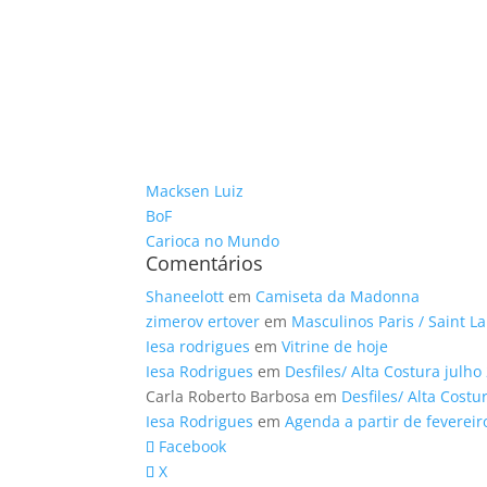
Macksen Luiz
BoF
Carioca no Mundo
Comentários
Shaneelott
em
Camiseta da Madonna
zimerov ertover
em
Masculinos Paris / Saint L
Iesa rodrigues
em
Vitrine de hoje
Iesa Rodrigues
em
Desfiles/ Alta Costura julho
Carla Roberto Barbosa
em
Desfiles/ Alta Costu
Iesa Rodrigues
em
Agenda a partir de fevereir
Facebook
X