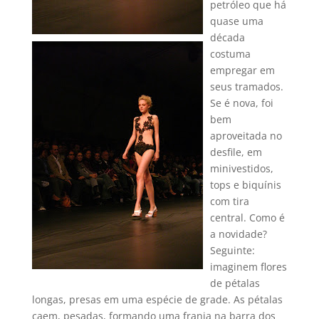
petróleo que há
quase uma
década
costuma
empregar em
seus tramados.
Se é nova, foi
bem
aproveitada no
desfile, em
minivestidos,
tops e biquí­nis
com tira
central. Como é
a novidade?
Seguinte:
imaginem flores
de pétalas
longas, presas em uma espécie de grade. As pétalas
caem, pesadas, formando uma franja na barra dos