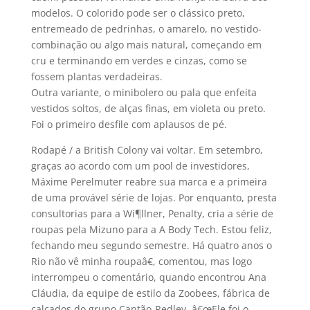
modelos. O colorido pode ser o clássico preto,
entremeado de pedrinhas, o amarelo, no vestido-
combinação ou algo mais natural, começando em
cru e terminando em verdes e cinzas, como se
fossem plantas verdadeiras.
Outra variante, o minibolero ou pala que enfeita
vestidos soltos, de alças finas, em violeta ou preto.
Foi o primeiro desfile com aplausos de pé.
Rodapé / a British Colony vai voltar. Em setembro,
graças ao acordo com um pool de investidores,
Máxime Perelmuter reabre sua marca e a primeira
de uma provável série de lojas. Por enquanto, presta
consultorias para a Wí¶llner, Penalty, cria a série de
roupas pela Mizuno para a A Body Tech. Estou feliz,
fechando meu segundo semestre. Há quatro anos o
Rio não vê minha roupaâ€, comentou, mas logo
interrompeu o comentário, quando encontrou Ana
Cláudia, da equipe de estilo da Zoobees, fábrica de
calçados do grupo Cantão-Redley. â€œEle foi o