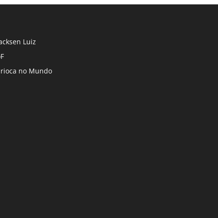
cksen Luiz
F
rioca no Mundo