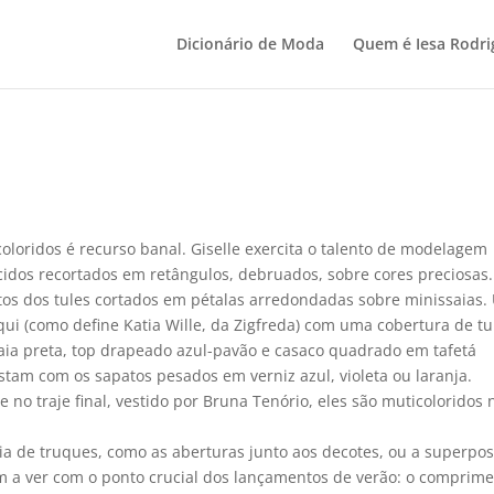
Dicionário de Moda
Quem é Iesa Rodri
oloridos é recurso banal. Giselle exercita o talento de modelagem
idos recortados em retângulos, debruados, sobre cores preciosas.
itos dos tules cortados em pétalas arredondadas sobre minissaias
i (como define Katia Wille, da Zigfreda) com uma cobertura de tu
saia preta, top drapeado azul-pavão e casaco quadrado em tafetá
stam com os sapatos pesados em verniz azul, violeta ou laranja.
e no traje final, vestido por Bruna Tenório, eles são muticoloridos 
eia de truques, como as aberturas junto aos decotes, ou a superpos
em a ver com o ponto crucial dos lançamentos de verão: o comprim