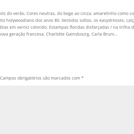
hits do verão. Cores neutras, do bege ao cinza; amarelinho como co
rito holywoodiano dos anos 80. Vestidos soltos, os easydresses, cal
ias em verniz colorido. Estampas floridas disfarçadas / na trilha 
 nova geração francesa. Charlotte Gainsbourg, Carla Bruni…
Campos obrigatórios são marcados com
*