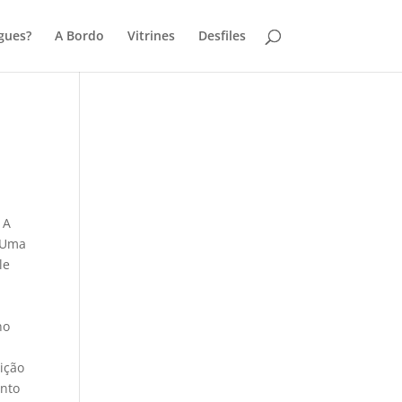
gues?
A Bordo
Vitrines
Desfiles
 A
. Uma
le
no
ição
ento