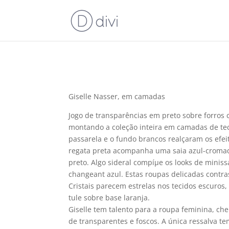
Giselle Nasser, em camadas
Jogo de transparências em preto sobre forros c
montando a coleção inteira em camadas de tec
passarela e o fundo brancos realçaram os efe
regata preta acompanha uma saia azul-cromaqu
preto. Algo sideral compíµe os looks de minis
changeant azul. Estas roupas delicadas contra
Cristais parecem estrelas nos tecidos escuros, 
tule sobre base laranja.
Giselle tem talento para a roupa feminina, ch
de transparentes e foscos. A única ressalva t