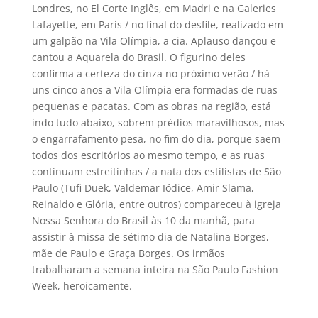
Londres, no El Corte Inglês, em Madri e na Galeries
Lafayette, em Paris / no final do desfile, realizado em
um galpão na Vila Olí­mpia, a cia. Aplauso dançou e
cantou a Aquarela do Brasil. O figurino deles
confirma a certeza do cinza no próximo verão / há
uns cinco anos a Vila Olí­mpia era formadas de ruas
pequenas e pacatas. Com as obras na região, está
indo tudo abaixo, sobrem prédios maravilhosos, mas
o engarrafamento pesa, no fim do dia, porque saem
todos dos escritórios ao mesmo tempo, e as ruas
continuam estreitinhas / a nata dos estilistas de São
Paulo (Tufi Duek, Valdemar Iódice, Amir Slama,
Reinaldo e Glória, entre outros) compareceu à igreja
Nossa Senhora do Brasil às 10 da manhã, para
assistir à missa de sétimo dia de Natalina Borges,
mãe de Paulo e Graça Borges. Os irmãos
trabalharam a semana inteira na São Paulo Fashion
Week, heroicamente.