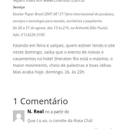
Vejam mais em www.chenson.com.br
Serviço
Escolar Paper Brasil 2007 â€“ 21ª feira internacional de produtos,
serviços e tecnologia para escolas, escritórios e papelarias
De 28 a 31 de agosto, das 13 às 21h, no Anhembi (São Paulo).
Info: (11) 6226-3100
Falando em feira e salíµes, quem estiver lendo o site
neste domingo, saiba que o evento de noivas e
casamentos no hotel Sheraton Rio está o máximo, o
maior movimento, cheio de palestras e boas idéias.
Mas acaba hoje, domingo, 26, às 22h.
1 Comentário
N. Real
no a partir do
Que l.u.xo. o convite da Rosa Chá!