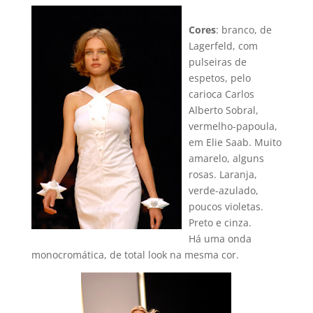
Cores
: branco, de
Lagerfeld, com
pulseiras de
espetos, pelo
carioca Carlos
Alberto Sobral,
vermelho-papoula,
em Elie Saab. Muito
amarelo, alguns
rosas. Laranja,
verde-azulado,
poucos violetas.
Preto e cinza.
Há uma onda
monocromática, de total look na mesma cor.