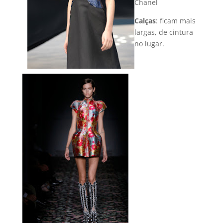
Chanel
Calças
: ficam mais
largas, de cintura
no lugar.