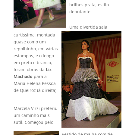
brilhos prata, estilo
debutante
Uma divertida saia
curtissima, montada
quase como um
repolhinho, em várias
estampas, e o longo
em preto e branco,
foram obras da
Liz
Machado
para a
Maria Helena Pessoa
de Queiroz (à direita).
Marcela Virzi preferiu
um caminho mais
sutil. Começou pelo
vestido de malha com tie