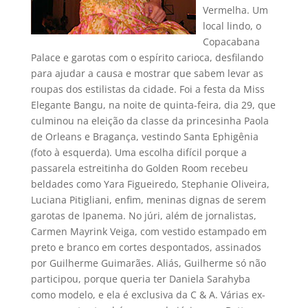
Vermelha. Um
local lindo, o
Copacabana
Palace e garotas com o espí­rito carioca, desfilando
para ajudar a causa e mostrar que sabem levar as
roupas dos estilistas da cidade. Foi a festa da Miss
Elegante Bangu, na noite de quinta-feira, dia 29, que
culminou na eleição da classe da princesinha Paola
de Orleans e Bragança, vestindo Santa Ephigênia
(foto à esquerda). Uma escolha difí­cil porque a
passarela estreitinha do Golden Room recebeu
beldades como Yara Figueiredo, Stephanie Oliveira,
Luciana Pitigliani, enfim, meninas dignas de serem
garotas de Ipanema. No júri, além de jornalistas,
Carmen Mayrink Veiga, com vestido estampado em
preto e branco em cortes despontados, assinados
por Guilherme Guimarães. Aliás, Guilherme só não
participou, porque queria ter Daniela Sarahyba
como modelo, e ela é exclusiva da C & A. Várias ex-