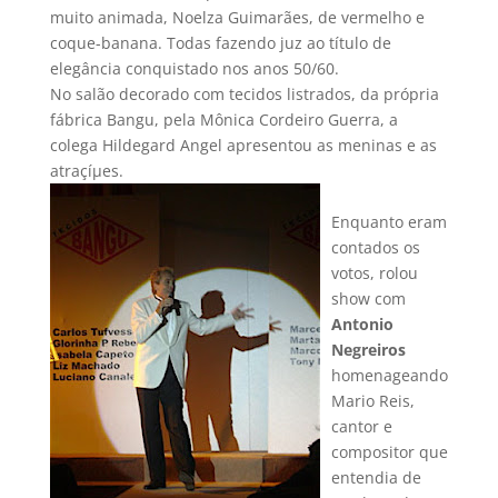
muito animada, Noelza Guimarães, de vermelho e
coque-banana. Todas fazendo juz ao tí­tulo de
elegância conquistado nos anos 50/60.
No salão decorado com tecidos listrados, da própria
fábrica Bangu, pela Mônica Cordeiro Guerra, a
colega Hildegard Angel apresentou as meninas e as
atraçíµes.
Enquanto eram
contados os
votos, rolou
show com
Antonio
Negreiros
homenageando
Mario Reis,
cantor e
compositor que
entendia de