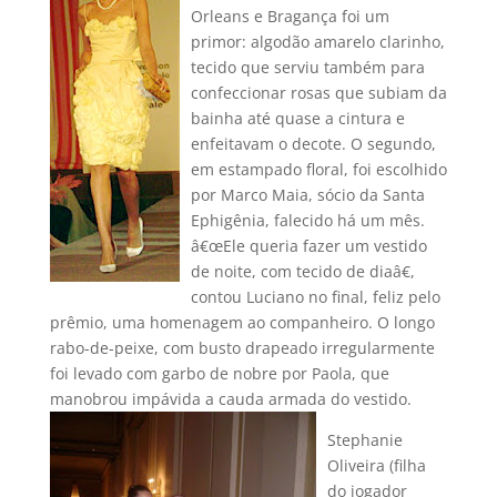
Orleans e Bragança foi um
primor: algodão amarelo clarinho,
tecido que serviu também para
confeccionar rosas que subiam da
bainha até quase a cintura e
enfeitavam o decote. O segundo,
em estampado floral, foi escolhido
por Marco Maia, sócio da Santa
Ephigênia, falecido há um mês.
â€œEle queria fazer um vestido
de noite, com tecido de diaâ€,
contou Luciano no final, feliz pelo
prêmio, uma homenagem ao companheiro. O longo
rabo-de-peixe, com busto drapeado irregularmente
foi levado com garbo de nobre por Paola, que
manobrou impávida a cauda armada do vestido.
Stephanie
Oliveira (filha
do jogador