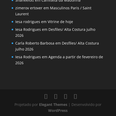
Shaneelott
em
Camiseta da Madonna
zimerov ertover
em
Masculinos Paris / Saint
Laurent
Iesa rodrigues
em
Vitrine de hoje
Iesa Rodrigues
em
Desfiles/ Alta Costura julho
2026
Carla Roberto Barbosa
em
Desfiles/ Alta Costura
julho 2026
Iesa Rodrigues
em
Agenda a partir de fevereiro de
2026
Projetado por
Elegant Themes
| Desenvolvido por
WordPress