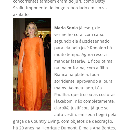
concorrentes também eram do júri, como Betty
Szafir, imponente de longo rebordado em cinza-
azulado;
Maria Sonia
(à esq.), de
vermelho-coral com capa,
segundo ela â€œdesenhado
para ela pelo José Ronaldo há
muito tempo. Agora resolvi
mandar fazerâ€. E ficou ótima,
na maior forma, com a filha
Bianca na platéia, toda
sorridente, aprovando a loura
mamy. Ao meu lado, Léa
Padilha, que trocou as costuras
(â€œbom, não completamente,
claroâ€, justificou, já que se
auto-vestiu, em seda bege) pela
graça da Country Living, com objetos de decoração,
há 20 anos na Henrique Dumont. E mais Ana Bentes,