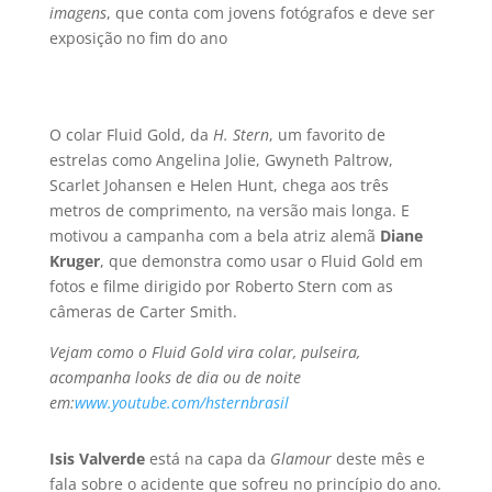
imagens
, que conta com jovens fotógrafos e deve ser
exposição no fim do ano
O colar Fluid Gold, da
H. Stern
, um favorito de
estrelas como Angelina Jolie, Gwyneth Paltrow,
Scarlet Johansen e Helen Hunt, chega aos três
metros de comprimento, na versão mais longa. E
motivou a campanha com a bela atriz alemã
Diane
Kruger
, que demonstra como usar o Fluid Gold em
fotos e filme dirigido por Roberto Stern com as
câmeras de Carter Smith.
Vejam como o Fluid Gold vira colar, pulseira,
acompanha looks de dia ou de noite
em:
www.youtube.com/hsternbrasil
Isis Valverde
está na capa da
Glamour
deste mês e
fala sobre o acidente que sofreu no princí­pio do ano.