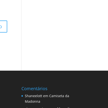
Comentários
Shaneelott
em
Camiseta da
Madonna