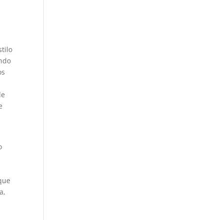
tilo
endo
os
de
e
o
 que
a,