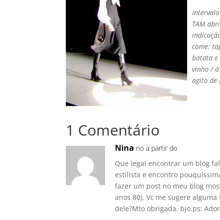
Interval
TAM abri
indicaçã
come: tap
batata e 
vinho / 
agito de
1 Comentário
Nina
no a partir do
Que legal encontrar um blog fa
estilista e encontro pouquíssim
fazer um post no meu blog most
anos 80). Vc me sugere alguma 
dele?Mto obrigada. bjo.ps: Adore