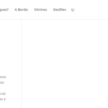
gues?
A Bordo
Vitrines
Desfiles
osso
ois
scas
as e