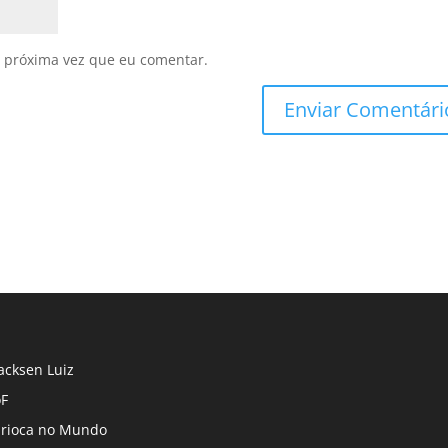
 próxima vez que eu comentar.
cksen Luiz
F
rioca no Mundo