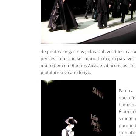
de pontas longas nas golas, sob vestidos, ca
pences. Tem que ser muuuito magra para vestir
muito bem em Buenos Aires e adjacências. Tod
plataforma e cano longo.
Pablo ac
que a fe
homem a
É um exc
sabem p
porque 
caminho