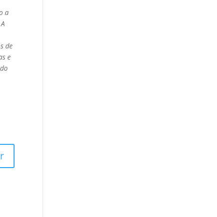
o a
 A
os de
as e
 do
r