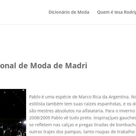
Dicionário de Moda
Quem é Iesa Rodri
ional de Moda de Madri
Pablo é uma espécie de Marco Rica da Argentina. N
estilista também tem suas raí­zes espanholas, e os d
são mestres absolutos na alfaiataria. Para o inverno
2008/2009 Pablo vê tudo preto. Inspiraçíµes gauche
se refletem nas calças e pregas tiradas de bombach
outros trajes dos pampas, tanto roupas de trabalho