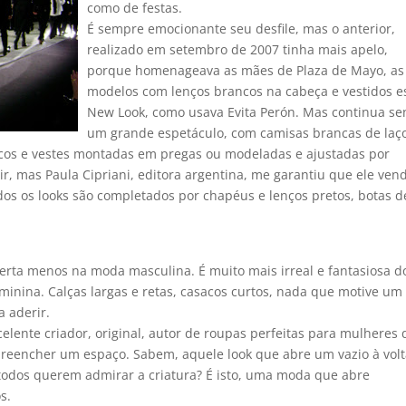
como de festas.
É sempre emocionante seu desfile, mas o anterior,
realizado em setembro de 2007 tinha mais apelo,
porque homenageava as mães de Plaza de Mayo, as
modelos com lenços brancos na cabeça e vestidos es
New Look, como usava Evita Perón. Mas continua s
um grande espetáculo, com camisas brancas de laç
sacos e vestes montadas em pregas ou modeladas e ajustadas por
, mas Paula Cipriani, editora argentina, me garantiu que ele ven
os os looks são completados por chapéus e lenços pretos, botas d
erta menos na moda masculina. É muito mais irreal e fantasiosa d
minina. Calças largas e retas, casacos curtos, nada que motive um
 aderir.
elente criador, original, autor de roupas perfeitas para mulheres
reencher um espaço. Sabem, aquele look que abre um vazio à volt
todos querem admirar a criatura? É isto, uma moda que abre
s.