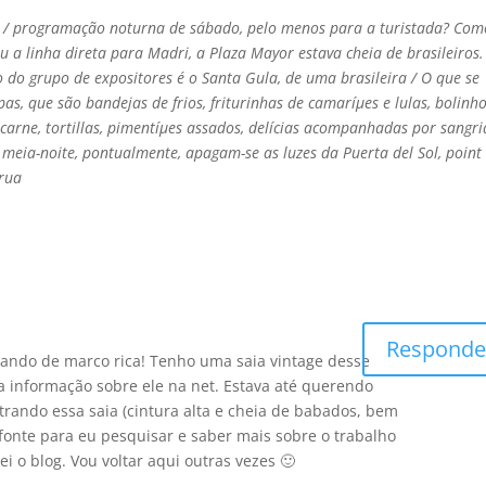
o / programação noturna de sábado, pelo menos para a turistada? Com
u a linha direta para Madri, a Plaza Mayor estava cheia de brasileiros.
o do grupo de expositores é o Santa Gula, de uma brasileira / O que se
as, que são bandejas de frios, friturinhas de camaríµes e lulas, bolinh
carne, tortillas, pimentíµes assados, delí­cias acompanhadas por sangri
à meia-noite, pontualmente, apagam-se as luzes da Puerta del Sol, point
 rua
Responde
lando de marco rica! Tenho uma saia vintage desse
a informação sobre ele na net. Estava até querendo
rando essa saia (cintura alta e cheia de babados, bem
fonte para eu pesquisar e saber mais sobre o trabalho
i o blog. Vou voltar aqui outras vezes 🙂