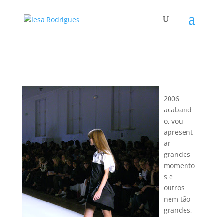
2006
acaband
o, vou
apresent
ar
grandes
momento
s e
outros
nem tão
grandes,