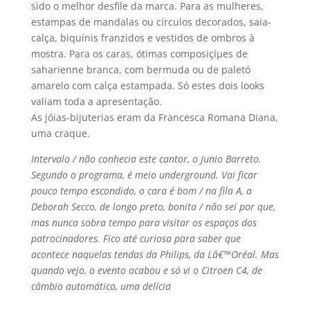
sido o melhor desfile da marca. Para as mulheres,
estampas de mandalas ou cí­rculos decorados, saia-
calça, biquí­nis franzidos e vestidos de ombros à
mostra. Para os caras, ótimas composiçíµes de
saharienne branca, com bermuda ou de paletó
amarelo com calça estampada. Só estes dois looks
valiam toda a apresentação.
As jóias-bijuterias eram da Francesca Romana Diana,
uma craque.
Intervalo / não conhecia este cantor, o Junio Barreto.
Segundo o programa, é meio underground. Vai ficar
pouco tempo escondido, o cara é bom / na fila A, a
Deborah Secco, de longo preto, bonita / não sei por que,
mas nunca sobra tempo para visitar os espaços dos
patrocinadores. Fico até curiosa para saber que
acontece naquelas tendas da Philips, da Lâ€™Oréal. Mas
quando vejo, o evento acabou e só vi o Citroen C4, de
câmbio automático, uma delí­cia