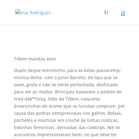
Tótem mandou bem
Duplo deque estreitinho, para as belas passaremp;
música ótima, com o Junio Barreto, do tipo que se
ouve, gosta e não se sente perturbada, desfocada
para ver as modas. Brincíµes baseados a pedido do
Fred dâ€™Orey, lí­der da Tótem, naquelas
árvorezinhas de arame que os turistas compram, por
causa das pedras semipreciosas nos galhos. Bolsas,
pochetes e mochilas em crochê de linhas rústicas,
botinhas femininas, derivadas das cowboys. Até os
acessórios impressionaram bem, no que deve ter