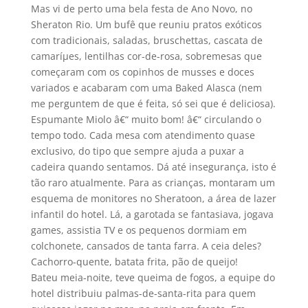
Mas vi de perto uma bela festa de Ano Novo, no
Sheraton Rio. Um bufê que reuniu pratos exóticos
com tradicionais, saladas, bruschettas, cascata de
camaríµes, lentilhas cor-de-rosa, sobremesas que
começaram com os copinhos de musses e doces
variados e acabaram com uma Baked Alasca (nem
me perguntem de que é feita, só sei que é deliciosa).
Espumante Miolo â€“ muito bom! â€“ circulando o
tempo todo. Cada mesa com atendimento quase
exclusivo, do tipo que sempre ajuda a puxar a
cadeira quando sentamos. Dá até insegurança, isto é
tão raro atualmente. Para as crianças, montaram um
esquema de monitores no Sheratoon, a área de lazer
infantil do hotel. Lá, a garotada se fantasiava, jogava
games, assistia TV e os pequenos dormiam em
colchonete, cansados de tanta farra. A ceia deles?
Cachorro-quente, batata frita, pão de queijo!
Bateu meia-noite, teve queima de fogos, a equipe do
hotel distribuiu palmas-de-santa-rita para quem