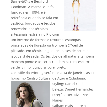
Barneyâ€™s e Bergford
Goodman. A marca, que foi
fundada em 1994, e é
referência quando se fala em
vestidos bordados e tecidos
renovados por técnicas
artesanais, estréia no Rio com
um inverno de formas e texturas, estampas
pinceladas de floresta ou trompe lâ€™oeil de
plissado, em técnica digital em bases de cetim e
jacquard de seda. Os tecidos de alfaiataria também
marcam ponto e as cores rondam os tons escuros de
verde, vinho, púrpura, ocre, preto.
O desfile da Printing será no dia 14 de janeiro, às 11
horas, no Centro Cultural de Ação e Cidadania.
Styling: Daniel Ueda
Beleza: Daniel Hernandez
Direção executiva: Zee
Nunes
Saibam mais sobre a