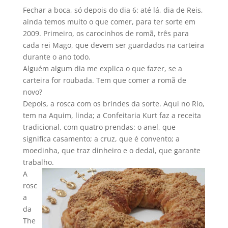
Fechar a boca, só depois do dia 6: até lá, dia de Reis,
ainda temos muito o que comer, para ter sorte em
2009. Primeiro, os carocinhos de romã, três para
cada rei Mago, que devem ser guardados na carteira
durante o ano todo.
Alguém algum dia me explica o que fazer, se a
carteira for roubada. Tem que comer a romã de
novo?
Depois, a rosca com os brindes da sorte. Aqui no Rio,
tem na Aquim, linda; a Confeitaria Kurt faz a receita
tradicional, com quatro prendas: o anel, que
significa casamento; a cruz, que é convento; a
moedinha, que traz dinheiro e o dedal, que garante
trabalho.
A
rosc
a
da
The