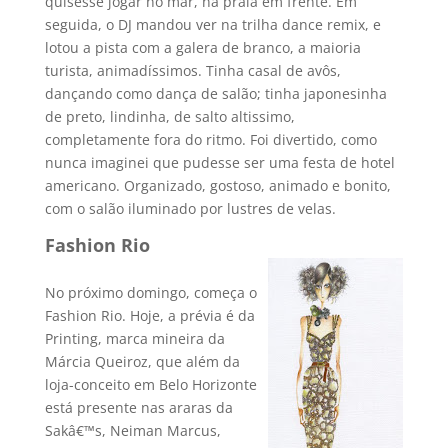
quisesse jogar no mar, na praia em frente. Em
seguida, o DJ mandou ver na trilha dance remix, e
lotou a pista com a galera de branco, a maioria
turista, animadí­ssimos. Tinha casal de avôs,
dançando como dança de salão; tinha japonesinha
de preto, lindinha, de salto altissimo,
completamente fora do ritmo. Foi divertido, como
nunca imaginei que pudesse ser uma festa de hotel
americano. Organizado, gostoso, animado e bonito,
com o salão iluminado por lustres de velas.
Fashion Rio
No próximo domingo, começa o
Fashion Rio. Hoje, a prévia é da
Printing, marca mineira da
Márcia Queiroz, que além da
loja-conceito em Belo Horizonte
está presente nas araras da
Sakâ€™s, Neiman Marcus,