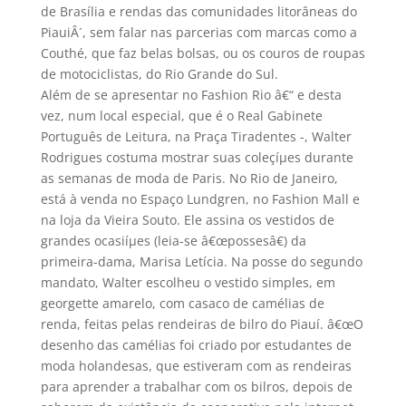
de Brasí­lia e rendas das comunidades litorâneas do
PiauiÂ´, sem falar nas parcerias com marcas como a
Couthé, que faz belas bolsas, ou os couros de roupas
de motociclistas, do Rio Grande do Sul.
Além de se apresentar no Fashion Rio â€“ e desta
vez, num local especial, que é o Real Gabinete
Português de Leitura, na Praça Tiradentes -, Walter
Rodrigues costuma mostrar suas coleçíµes durante
as semanas de moda de Paris. No Rio de Janeiro,
está à venda no Espaço Lundgren, no Fashion Mall e
na loja da Vieira Souto. Ele assina os vestidos de
grandes ocasiíµes (leia-se â€œpossesâ€) da
primeira-dama, Marisa Letí­cia. Na posse do segundo
mandato, Walter escolheu o vestido simples, em
georgette amarelo, com casaco de camélias de
renda, feitas pelas rendeiras de bilro do Piauí­. â€œO
desenho das camélias foi criado por estudantes de
moda holandesas, que estiveram com as rendeiras
para aprender a trabalhar com os bilros, depois de