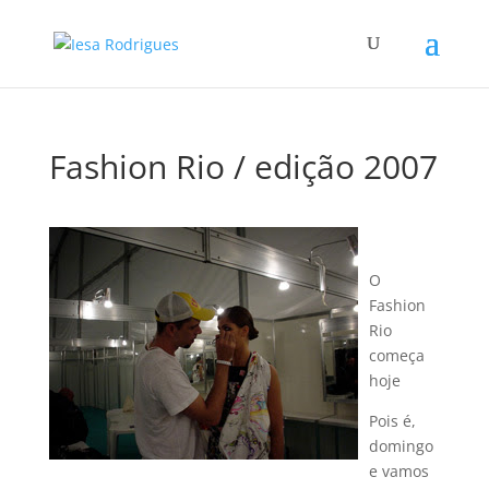
Fashion Rio / edição 2007
O
Fashion
Rio
começa
hoje
Pois é,
domingo
e vamos