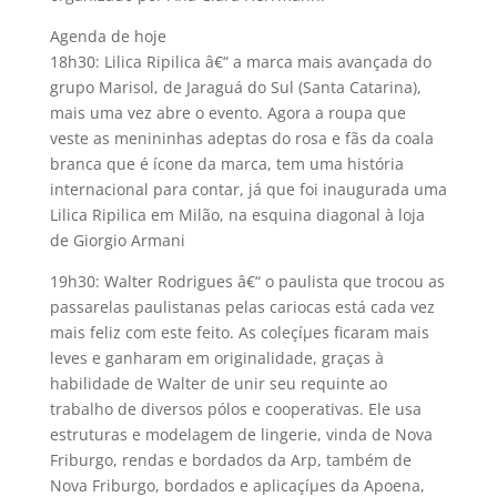
Agenda de hoje
18h30: Lilica Ripilica â€“ a marca mais avançada do
grupo Marisol, de Jaraguá do Sul (Santa Catarina),
mais uma vez abre o evento. Agora a roupa que
veste as menininhas adeptas do rosa e fãs da coala
branca que é í­cone da marca, tem uma história
internacional para contar, já que foi inaugurada uma
Lilica Ripilica em Milão, na esquina diagonal à loja
de Giorgio Armani
19h30: Walter Rodrigues â€“ o paulista que trocou as
passarelas paulistanas pelas cariocas está cada vez
mais feliz com este feito. As coleçíµes ficaram mais
leves e ganharam em originalidade, graças à
habilidade de Walter de unir seu requinte ao
trabalho de diversos pólos e cooperativas. Ele usa
estruturas e modelagem de lingerie, vinda de Nova
Friburgo, rendas e bordados da Arp, também de
Nova Friburgo, bordados e aplicaçíµes da Apoena,