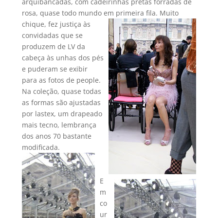
arquibancadas, com cadeirinhas pretas forradas de
rosa, quase todo mundo em primeira fila.
Muito
chique, fez justiça às
convidadas que se
produzem de LV da
cabeça às unhas dos pés
e puderam se exibir
para as fotos de people.
Na coleção, quase todas
as formas são ajustadas
por lastex, um drapeado
mais tecno, lembrança
dos anos 70 bastante
modificada.
E
m
co
ur