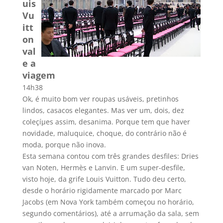
uis
Vu
itt
on
val
e a
viagem
14h38
Ok, é muito bom ver roupas usáveis, pretinhos
lindos, casacos elegantes. Mas ver um, dois, dez
coleçíµes assim, desanima. Porque tem que haver
novidade, maluquice, choque, do contrário não é
moda, porque não inova.
Esta semana contou com três grandes desfiles: Dries
van Noten, Hermès e Lanvin. E um super-desfile,
visto hoje, da grife Louis Vuitton. Tudo deu certo,
desde o horário rigidamente marcado por Marc
Jacobs (em Nova York também começou no horário,
segundo comentários), até a arrumação da sala, sem