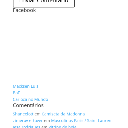
Facebook
Macksen Luiz
BoF
Carioca no Mundo
Comentários
Shaneelott
em
Camiseta da Madonna
zimerov ertover
em
Masculinos Paris / Saint Laurent
Iesa rodrigues
em
Vitrine de hoje