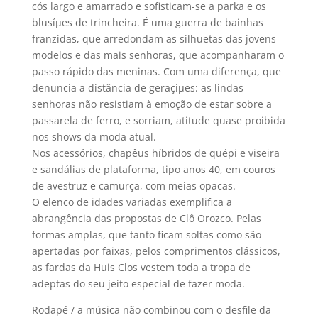
cós largo e amarrado e sofisticam-se a parka e os
blusíµes de trincheira. É uma guerra de bainhas
franzidas, que arredondam as silhuetas das jovens
modelos e das mais senhoras, que acompanharam o
passo rápido das meninas. Com uma diferença, que
denuncia a distância de geraçíµes: as lindas
senhoras não resistiam à emoção de estar sobre a
passarela de ferro, e sorriam, atitude quase proibida
nos shows da moda atual.
Nos acessórios, chapêus hí­bridos de quépi e viseira
e sandálias de plataforma, tipo anos 40, em couros
de avestruz e camurça, com meias opacas.
O elenco de idades variadas exemplifica a
abrangência das propostas de Clô Orozco. Pelas
formas amplas, que tanto ficam soltas como são
apertadas por faixas, pelos comprimentos clássicos,
as fardas da Huis Clos vestem toda a tropa de
adeptas do seu jeito especial de fazer moda.
Rodapé / a música não combinou com o desfile da