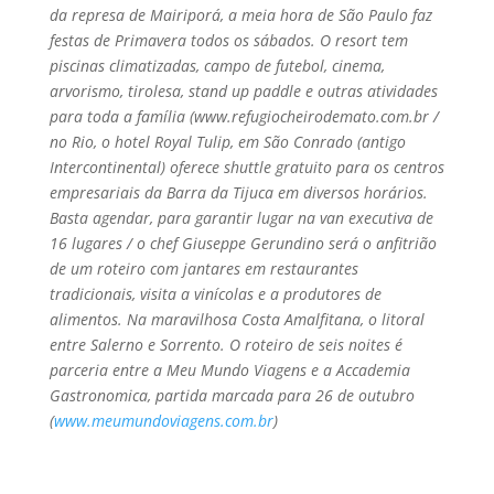
da represa de Mairiporá, a meia hora de São Paulo faz
festas de Primavera todos os sábados. O resort tem
piscinas climatizadas, campo de futebol, cinema,
arvorismo, tirolesa, stand up paddle e outras atividades
para toda a famí­lia (www.refugiocheirodemato.com.br /
no Rio, o hotel Royal Tulip, em São Conrado (antigo
Intercontinental) oferece shuttle gratuito para os centros
empresariais da Barra da Tijuca em diversos horários.
Basta agendar, para garantir lugar na van executiva de
16 lugares / o chef Giuseppe Gerundino será o anfitrião
de um roteiro com jantares em restaurantes
tradicionais, visita a viní­colas e a produtores de
alimentos. Na maravilhosa Costa Amalfitana, o litoral
entre Salerno e Sorrento. O roteiro de seis noites é
parceria entre a Meu Mundo Viagens e a Accademia
Gastronomica, partida marcada para 26 de outubro
(
www.meumundoviagens.com.br
)