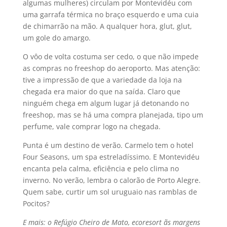
algumas mulheres) circulam por Montevidéu com
uma garrafa térmica no braço esquerdo e uma cuia
de chimarrão na mão. A qualquer hora, glut, glut,
um gole do amargo.
O vôo de volta costuma ser cedo, o que não impede
as compras no freeshop do aeroporto. Mas atenção:
tive a impressão de que a variedade da loja na
chegada era maior do que na saí­da. Claro que
ninguém chega em algum lugar já detonando no
freeshop, mas se há uma compra planejada, tipo um
perfume, vale comprar logo na chegada.
Punta é um destino de verão. Carmelo tem o hotel
Four Seasons, um spa estreladí­ssimo. E Montevidéu
encanta pela calma, eficiência e pelo clima no
inverno. No verão, lembra o calorão de Porto Alegre.
Quem sabe, curtir um sol uruguaio nas ramblas de
Pocitos?
E mais: o Refúgio Cheiro de Mato, ecoresort ãs margens