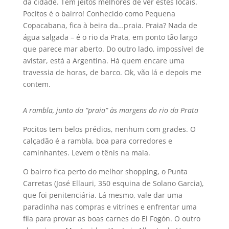
da cidade. Tem jeitos melhores de ver estes locais.
Pocitos é o bairro! Conhecido como Pequena
Copacabana, fica à beira da…praia. Praia? Nada de
água salgada – é o rio da Prata, em ponto tão largo
que parece mar aberto. Do outro lado, impossí­vel de
avistar, está a Argentina. Há quem encare uma
travessia de horas, de barco. Ok, vão lá e depois me
contem.
A rambla, junto da “praia” às margens do rio da Prata
Pocitos tem belos prédios, nenhum com grades. O
calçadão é a rambla, boa para corredores e
caminhantes. Levem o tênis na mala.
O bairro fica perto do melhor shopping, o Punta
Carretas (José Ellauri, 350 esquina de Solano Garcia),
que foi penitenciária. Lá mesmo, vale dar uma
paradinha nas compras e vitrines e enfrentar uma
fila para provar as boas carnes do El Fogón. O outro