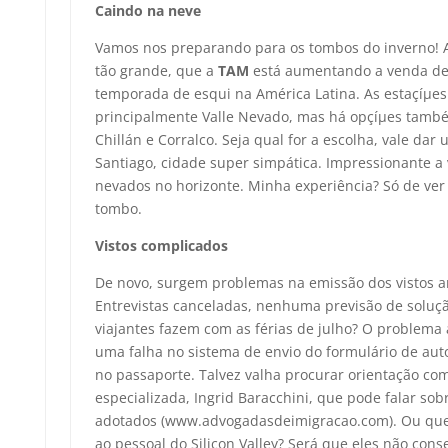
Caindo na neve
Vamos nos preparando para os tombos do inverno! A
tão grande, que a
TAM
está aumentando a venda de
temporada de esqui na América Latina. As estaçíµes
principalmente Valle Nevado, mas há opçíµes tam
Chillán e Corralco. Seja qual for a escolha, vale da
Santiago, cidade super simpática. Impressionante a
nevados no horizonte. Minha experiência? Só de ver 
tombo.
Vistos complicados
De novo, surgem problemas na emissão dos vistos a
Entrevistas canceladas, nenhuma previsão de soluçã
viajantes fazem com as férias de julho? O problema af
uma falha no sistema de envio do formulário de aut
no passaporte. Talvez valha procurar orientação c
especializada, Ingrid Baracchini, que pode falar so
adotados (www.advogadasdeimigracao.com). Ou que
ao pessoal do Silicon Valley? Será que eles não con