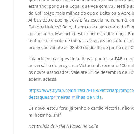
estranho: por que a Copa, que voa com 737 (estilo a
da Gol) exige mais milhas do que a Delta ou a Aero
Airbus 330 e Boeing 767? E faz escala no Panamá, an
Estados Unidos? Bom, dizem que o aeroporto do Pa
ao consumo. Mas achei estranho, esta diferença. E
tenho este monte de milhas, aviso aos portadores d
promoção vai até as 08h00 do dia 30 de junho de 20
Falando em cartíµes de milhas e pontos, a
TAP
come
aniversário do programa Victoria oferecendo 100 mi
os novos associados. Vale até 31 de dezembro de 2
aderir, acessa
https://wws.flytap.com/Brasil/PTBR/Victoria/promoco
destaques/primeiras-milhas-de-vida
.
De novo, estou fora: já tenho o cartão Victoria, nã
milhazinha, snif
Nas trilhas de Valle Nevado, no Chile