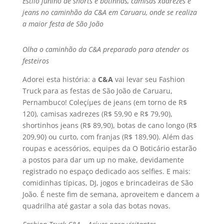
Estilo junino de shorts e botinhas, camisas xadrezes e
jeans no caminhão da C&A em Caruaru, onde se realiza
a maior festa de São João
Olha o caminhão da C&A preparado para atender os
festeiros
Adorei esta história: a
C&A
vai levar seu Fashion
Truck para as festas de São João de Caruaru,
Pernambuco! Coleçíµes de jeans (em torno de R$
120), camisas xadrezes (R$ 59,90 e R$ 79,90),
shortinhos jeans (R$ 89,90), botas de cano longo (R$
209,90) ou curto, com franjas (R$ 189,90). Além das
roupas e acessórios, equipes da O Boticário estarão
a postos para dar um up no make, devidamente
registrado no espaço dedicado aos selfies. E mais:
comidinhas tí­picas, DJ, jogos e brincadeiras de São
João. É neste fim de semana, aproveitem e dancem a
quadrilha até gastar a sola das botas novas.