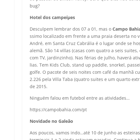
bug?
Hotel dos campeíµes
Desculpem lembrar dos 07 a 01, mas o
Campo Bahia
ssimo localizado em frente a uma praia deserta no v
André, em Santa Cruz Cabrália é o lugar onde se hos
alemã. São 14 villas (casas com quatro a seis suites, 
com TV, jardinzinho). Nas férias de julho, haverá ati
lias. Tem Kids Club, stand up paddle, snorkel, passe
golfe. O pacote de seis noites com café da manhã cu
2.226 pela Villa Taba (quatro suites e um quarto extr
de 2015.
Ninguém falou em futebol entre as atividades…
https://campobahia.com/pt
Novidade no Galeão
Aos poucos, vamos indo…até 10 de junho as esteiras
terminais 1 e 2 ainda estavam paradas. Continua a 