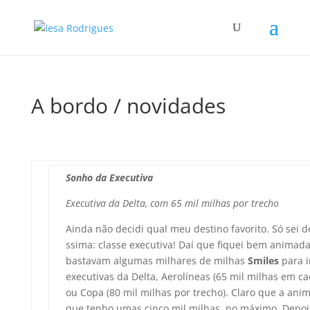
A bordo / novidades
Sonho da Executiva
Executiva da Delta, com 65 mil milhas por trecho
Ainda não decidi qual meu destino favorito. Só sei de
ssima: classe executiva! Daí­ que fiquei bem animada
bastavam algumas milhares de milhas
Smiles
para i
executivas da Delta, Aerolí­neas (65 mil milhas em c
ou Copa (80 mil milhas por trecho). Claro que a ani
que tenho umas cinco mil milhas, no máximo. Depoi