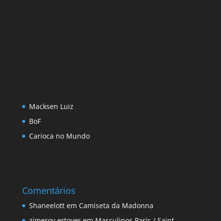
Macksen Luiz
BoF
Carioca no Mundo
Comentários
Shaneelott
em
Camiseta da Madonna
zimerov ertover
em
Masculinos Paris / Saint