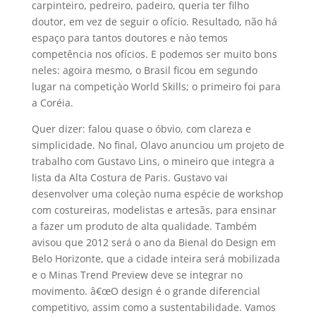
carpinteiro, pedreiro, padeiro, queria ter filho
doutor, em vez de seguir o ofí­cio. Resultado, não há
espaço para tantos doutores e nào temos
competência nos ofí­cios. E podemos ser muito bons
neles: agoira mesmo, o Brasil ficou em segundo
lugar na competiçào World Skills; o primeiro foi para
a Coréia.
Quer dizer: falou quase o óbvio, com clareza e
simplicidade. No final, Olavo anunciou um projeto de
trabalho com Gustavo Lins, o mineiro que integra a
lista da Alta Costura de Paris. Gustavo vai
desenvolver uma coleçào numa espécie de workshop
com costureiras, modelistas e artesãs, para ensinar
a fazer um produto de alta qualidade. Também
avisou que 2012 será o ano da Bienal do Design em
Belo Horizonte, que a cidade inteira será mobilizada
e o Minas Trend Preview deve se integrar no
movimento. â€œO design é o grande diferencial
competitivo, assim como a sustentabilidade. Vamos