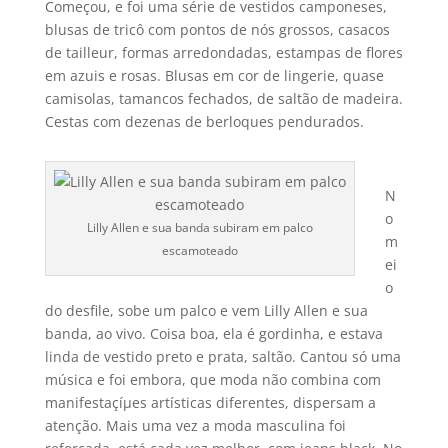
Começou, e foi uma série de vestidos camponeses,
blusas de tricô com pontos de nós grossos, casacos
de tailleur, formas arredondadas, estampas de flores
em azuis e rosas. Blusas em cor de lingerie, quase
camisolas, tamancos fechados, de saltão de madeira.
Cestas com dezenas de berloques pendurados.
N
o
Lilly Allen e sua banda subiram em palco
m
escamoteado
ei
o
do desfile, sobe um palco e vem Lilly Allen e sua
banda, ao vivo. Coisa boa, ela é gordinha, e estava
linda de vestido preto e prata, saltão. Cantou só uma
música e foi embora, que moda não combina com
manifestaçíµes artí­sticas diferentes, dispersam a
atenção. Mais uma vez a moda masculina foi