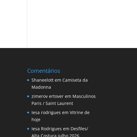
Comentários
Shaneelott
em
Camiseta da
Madonna
zimerov ertover
em
Masculinos
Paris / Saint Laurent
Iesa rodrigues
em
Vitrine de
hoje
Iesa Rodrigues
em
Desfiles/
Alta Costura julho 2026