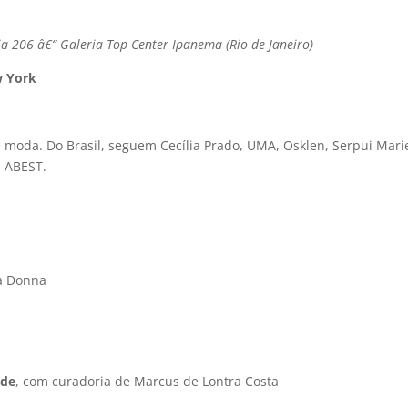
ja 206 â€“ Galeria Top Center Ipanema (Rio de Janeiro)
w York
 moda. Do Brasil, seguem Cecí­lia Prado, UMA, Osklen, Serpui Mari
a ABEST.
a Donna
ade
, com curadoria de Marcus de Lontra Costa