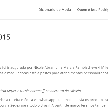
Dicionário de Moda
Quem é Iesa Rodri
015
s foi inaugurada por Nicole Abramoff e Marcia Rembischewski Mil
s e maquiadoras está a postos para atendimentos personalizados
ricia Mayer e Nicole Abramoff na abertura da Nikskin
recebe a receita médica via whatsapp ou e-mail e envia os produtos 
 ou via Sedex para todo o Brasil. A partir de março teremos també