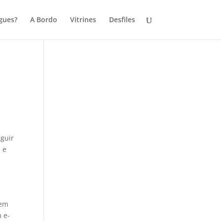
gues?
A Bordo
Vitrines
Desfiles
eguir
 e
sem
m e-