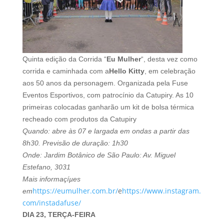
Quinta edição da Corrida “
Eu Mulher
“, desta vez como
corrida e caminhada com a
Hello Kitty
, em celebração
aos 50 anos da personagem. Organizada pela Fuse
Eventos Esportivos, com patrocí­nio da Catupiry. As 10
primeiras colocadas ganharão um kit de bolsa térmica
recheado com produtos da Catupiry
Quando: abre às 07 e largada em ondas a partir das
8h30. Previsão de duração: 1h30
Onde: Jardim Botânico de São Paulo: Av. Miguel
Estefano, 3031
Mais informaçíµes
https://eumulher.com.br/
e
https://www.instagram.
em
com/
instadafuse/
DIA 23, TERÇA-FEIRA