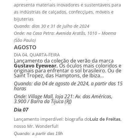
apresenta materiais inovadores e sustentáveis para
as indústrias de calçados, confecçíµes, móveis e
bijuterias
Quando: dias 30 e 31 de julho de 2024
Onde: na Casa Petra: Avenida Aratãs, 1010 – Moema
(São Paulo)
AGOSTO
DIA 04, QUARTA-FEIRA
Lançamento da coleção de verão da marca
Gustavo Eyewear.
Os óculos mais coloridos e
originais para enfrentar o sol brasileiro. Ou de
Saint Tropez, das Hamptons, de Ibiza…
Quando: dia 04 de agosto de 2024, a partir das 15
horas
Onde: Village Mall, loja 221: Av. das Américas,
3.900 / Barra da Tijuca (RJ)
Dia 07
Lançamento imperdí­vel: biografia do
Luiz de Freitas
,
nosso Mr. Wonderful!
Quando: a partir das 19h