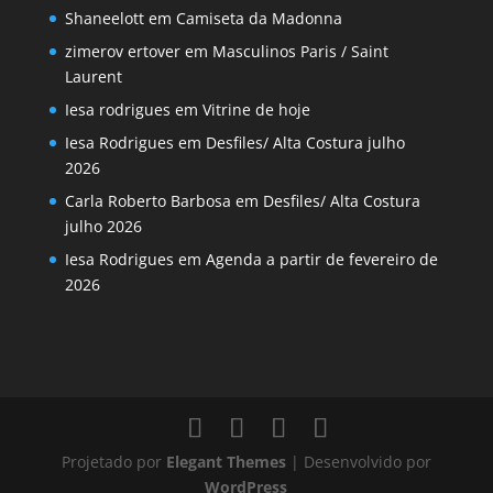
Shaneelott
em
Camiseta da Madonna
zimerov ertover
em
Masculinos Paris / Saint
Laurent
Iesa rodrigues
em
Vitrine de hoje
Iesa Rodrigues
em
Desfiles/ Alta Costura julho
2026
Carla Roberto Barbosa
em
Desfiles/ Alta Costura
julho 2026
Iesa Rodrigues
em
Agenda a partir de fevereiro de
2026
Projetado por
Elegant Themes
| Desenvolvido por
WordPress