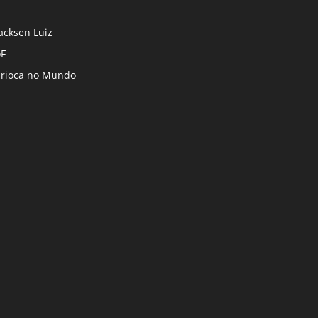
cksen Luiz
F
rioca no Mundo