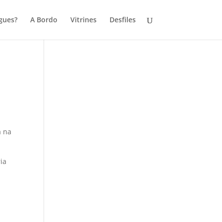
gues?
A Bordo
Vitrines
Desfiles
a na
ia