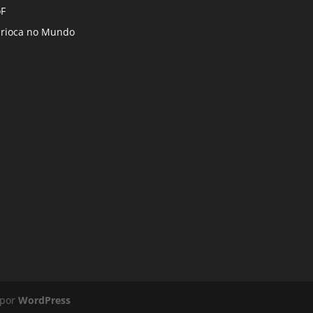
F
rioca no Mundo
 por
WordPress