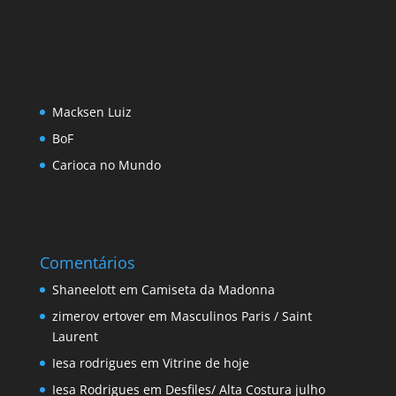
Macksen Luiz
BoF
Carioca no Mundo
Comentários
Shaneelott
em
Camiseta da Madonna
zimerov ertover
em
Masculinos Paris / Saint
Laurent
Iesa rodrigues
em
Vitrine de hoje
Iesa Rodrigues
em
Desfiles/ Alta Costura julho