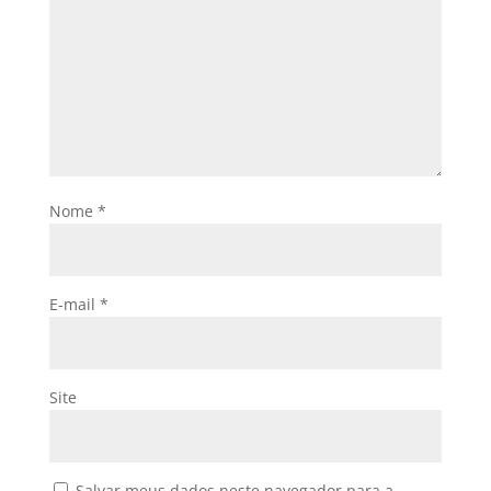
Nome
*
E-mail
*
Site
Salvar meus dados neste navegador para a