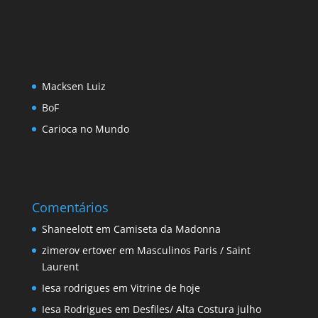
Macksen Luiz
BoF
Carioca no Mundo
Comentários
Shaneelott
em
Camiseta da Madonna
zimerov ertover
em
Masculinos Paris / Saint
Laurent
Iesa rodrigues
em
Vitrine de hoje
Iesa Rodrigues
em
Desfiles/ Alta Costura julho