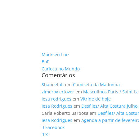
Macksen Luiz
BoF
Carioca no Mundo
Comentários
Shaneelott
em
Camiseta da Madonna
zimerov ertover
em
Masculinos Paris / Saint L
Iesa rodrigues
em
Vitrine de hoje
Iesa Rodrigues
em
Desfiles/ Alta Costura julho
Carla Roberto Barbosa
em
Desfiles/ Alta Costu
Iesa Rodrigues
em
Agenda a partir de fevereir
Facebook
X