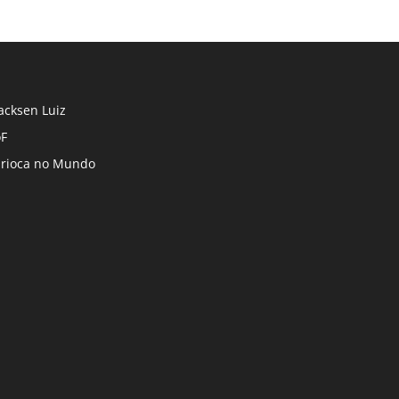
cksen Luiz
F
rioca no Mundo