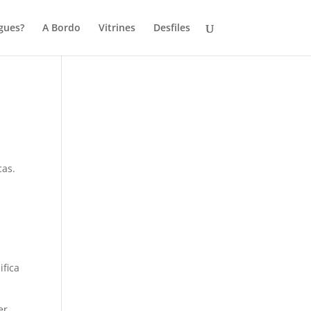
gues?
A Bordo
Vitrines
Desfiles
cas.
ifica
er