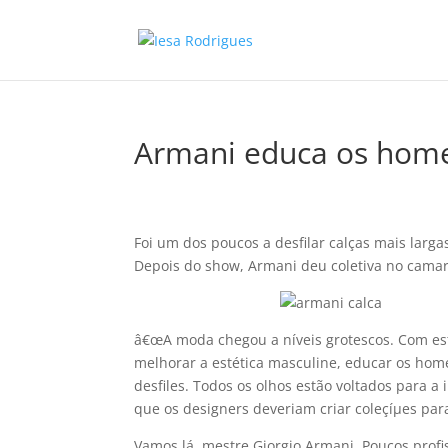
Armani educa os hom
Foi um dos poucos a desfilar calças mais larg
Depois do show, Armani deu coletiva no cama
â€œA moda chegou a ní­veis grotescos. Com es
melhorar a estética masculine, educar os home
desfiles. Todos os olhos estão voltados para 
que os designers deveriam criar coleçíµes par
Vamos lá, mestre Giorgio Armani. Poucos profi