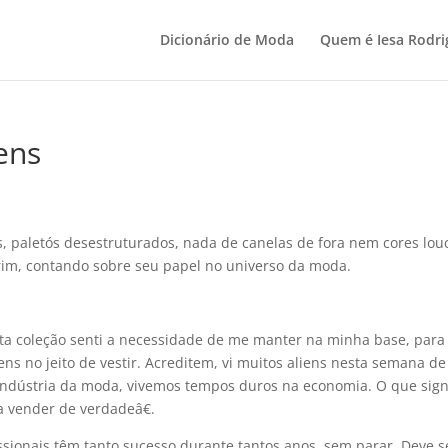
Dicionário de Moda
Quem é Iesa Rodri
ens
as, paletós desestruturados, nada de canelas de fora nem cores lou
rim, contando sobre seu papel no universo da moda.
ta coleção senti a necessidade de me manter na minha base, para
ns no jeito de vestir. Acreditem, vi muitos aliens nesta semana de
a indústria da moda, vivemos tempos duros na economia. O que sign
a vender de verdadeâ€.
ssionais têm tanto sucesso durante tantos anos, sem parar. Deve s