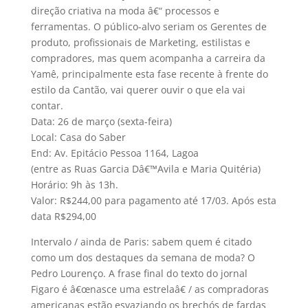
direção criativa na moda â€“ processos e
ferramentas. O público-alvo seriam os Gerentes de
produto, profissionais de Marketing, estilistas e
compradores, mas quem acompanha a carreira da
Yamê, principalmente esta fase recente à frente do
estilo da Cantão, vai querer ouvir o que ela vai
contar.
Data: 26 de março (sexta-feira)
Local: Casa do Saber
End: Av. Epitácio Pessoa 1164, Lagoa
(entre as Ruas Garcia Dâ€™Avila e Maria Quitéria)
Horário: 9h às 13h.
Valor: R$244,00 para pagamento até 17/03. Após esta
data R$294,00
Intervalo / ainda de Paris: sabem quem é citado
como um dos destaques da semana de moda? O
Pedro Lourenço. A frase final do texto do jornal
Figaro é â€œnasce uma estrelaâ€ / as compradoras
americanas estão esvaziando os brechós de fardas