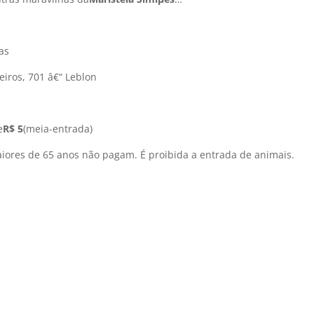
ras
eiros, 701 â€“ Leblon
e
R$ 5
(meia-entrada)
iores de 65 anos não pagam. É proibida a entrada de animais.