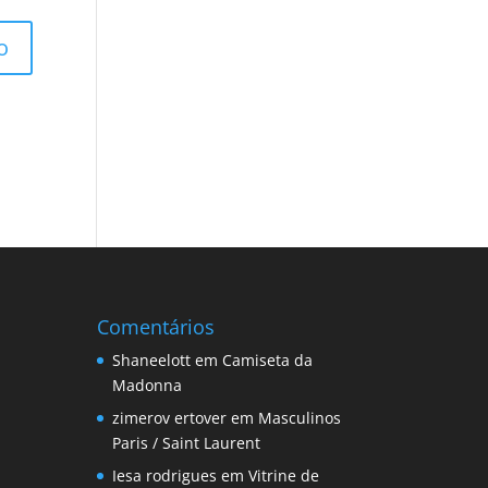
Comentários
Shaneelott
em
Camiseta da
Madonna
zimerov ertover
em
Masculinos
Paris / Saint Laurent
Iesa rodrigues
em
Vitrine de