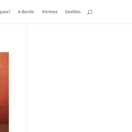
gues?
A Bordo
Vitrines
Desfiles