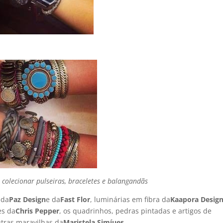
 colecionar pulseiras, braceletes e balangandãs
 da
Paz Design
e da
Fast Flor
, luminárias em fibra da
Kaapora Desig
es da
Chris Pepper
, os quadrinhos, pedras pintadas e artigos de
utras maravilhas da
Maristela Simíµes
…