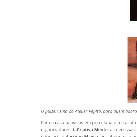
O pulseirismo do Atelier Pepita, para quem adora
Para a casa há vasos em porcelana e terracota
organizadores da
Criativa Mente
, as nécessair
papelaria da
Jasmim Manga
, os sabonetes e o