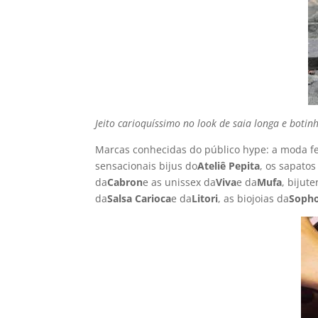
Jeito carioquí­ssimo no look de saia longa e boti
Marcas conhecidas do público hype: a moda 
sensacionais bijus do
Ateliê Pepita
, os sapato
da
Cabron
e as unissex da
Viva
e da
Mufa
, bijut
da
Salsa Carioca
e da
Litori
, as biojoias da
Sopho