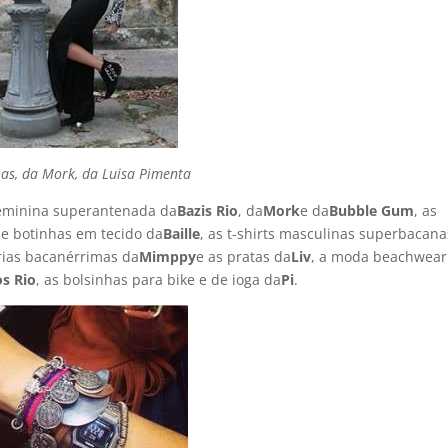
nhas, da Mork, da Luisa Pimenta
feminina superantenada da
Bazis Rio
, da
Mork
e da
Bubble Gum
, as
s e botinhas em tecido da
Baille
, as t-shirts masculinas superbacana
erias bacanérrimas da
Mimppy
e as pratas da
Liv
, a moda beachwear
s Rio
, as bolsinhas para bike e de ioga da
Pi
.