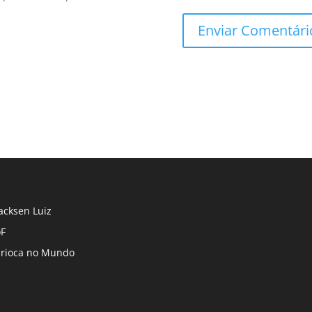
cksen Luiz
F
rioca no Mundo