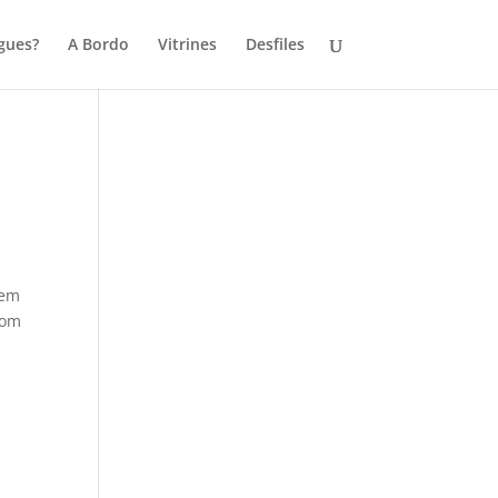
gues?
A Bordo
Vitrines
Desfiles
 em
com