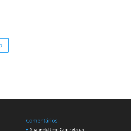
Comentários
Shaneelott
em
Camiseta da