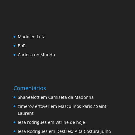
Macksen Luiz
BoF
Carioca no Mundo
Comentários
Shaneelott
em
Camiseta da Madonna
zimerov ertover
em
Masculinos Paris / Saint
Laurent
Iesa rodrigues
em
Vitrine de hoje
Iesa Rodrigues
em
Desfiles/ Alta Costura julho