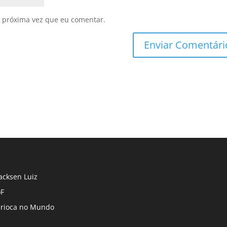
 próxima vez que eu comentar.
cksen Luiz
F
rioca no Mundo