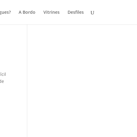
gues?
A Bordo
Vitrines
Desfiles
­cil
de