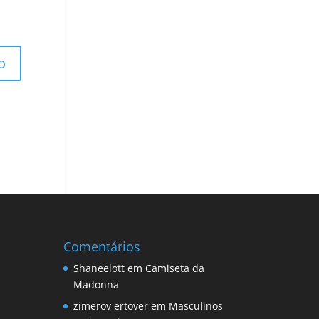
Comentários
Shaneelott
em
Camiseta da
Madonna
zimerov ertover
em
Masculinos