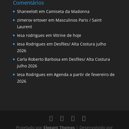
Comentários
Shaneelott
em
Camiseta da Madonna
zimerov ertover
em
Masculinos Paris / Saint
Laurent
Iesa rodrigues
em
Vitrine de hoje
Iesa Rodrigues
em
Desfiles/ Alta Costura julho
2026
Carla Roberto Barbosa
em
Desfiles/ Alta Costura
julho 2026
Iesa Rodrigues
em
Agenda a partir de fevereiro de
2026
Projetado por
Elegant Themes
| Desenvolvido por