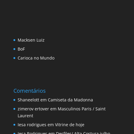
Macksen Luiz
BoF
Carioca no Mundo
Comentários
Shaneelott
em
Camiseta da Madonna
zimerov ertover
em
Masculinos Paris / Saint
Laurent
Iesa rodrigues
em
Vitrine de hoje
Iesa Rodrigues
em
Desfiles/ Alta Costura julho