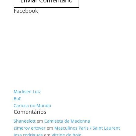
Facebook
Macksen Luiz
BoF
Carioca no Mundo
Comentários
Shaneelott
em
Camiseta da Madonna
zimerov ertover
em
Masculinos Paris / Saint Laurent
Iesa rodrigues
em
Vitrine de hoje