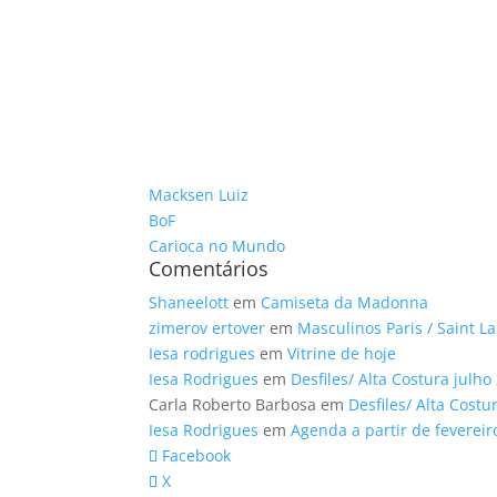
Macksen Luiz
BoF
Carioca no Mundo
Comentários
Shaneelott
em
Camiseta da Madonna
zimerov ertover
em
Masculinos Paris / Saint L
Iesa rodrigues
em
Vitrine de hoje
Iesa Rodrigues
em
Desfiles/ Alta Costura julho
Carla Roberto Barbosa
em
Desfiles/ Alta Costu
Iesa Rodrigues
em
Agenda a partir de fevereir
Facebook
X