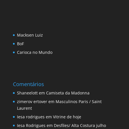
Macksen Luiz
BoF
Carioca no Mundo
Comentários
Shaneelott
em
Camiseta da Madonna
zimerov ertover
em
Masculinos Paris / Saint
Laurent
Iesa rodrigues
em
Vitrine de hoje
Iesa Rodrigues
em
Desfiles/ Alta Costura julho