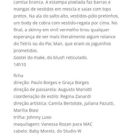
camisa branca. A estampa pixelada faz barras e
mangas de vestidos em mescla e saias com tops
pretos. Na ala do salto alto, vestidos-pólo pretinhos,
um body de cobra com vestido-regata por cima. No
final, a skinny em vinil vermelho tirou qualquer
esperança de ver mais literalmente algum relance
do Tetris ou do Pac Man, que eram os joguinhos
prometidos.
Gostei do make, do blush reticulado.
14h10
ficha
direção: Paulo Borges e Graça Borges
direção de passarela: Augusto Mariotti
coordenação de estilo: Regina Zanardi
direção artí­stica: Camila Bertolote, Juliana Pazutti,
Marí­lia Biasi
trilha: Johnny Luxo
maquilagem: Vanessa Rozan para MAC
cabelo: Baby Moretz, do Studio W