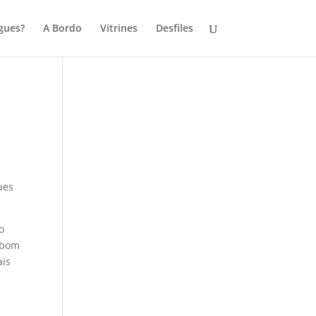
gues?
A Bordo
Vitrines
Desfiles
ues
o
 bom
ais