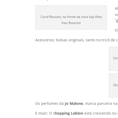
A
u
Carol Rossato, na frente da nova loja (foto
“
Ines Rozario)
O
Acessórios: bolsas originais, tanto no tricô d
Um
Do
Os perfumes da
Jo Malone
, marca parceira n
E mais: O s
hopping Leblon
está crescendo no 