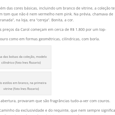
lém das cores básicas, incluindo um branco de vitrine, a coleção t
m tom que não é nem vermelho nem pink. Na prévia, chamava de
granada”, na loja, era “cereja”. Bonita, a cor.
s preços da Carol começam em cerca de R$ 1.800 por um top-
e couro como em formas geométricas, cilíndricas, com borla.
a das bolsas da coleção, modelo
cilíndrico (foto Ines Rozario)
is estilos em branco, na primeira
vitrine (foto Ines Rozario)
a abertura, provaram que são fragrâncias tudo-a-ver com couros.
caminho da exclusividade e do requinte, que nem sempre signific