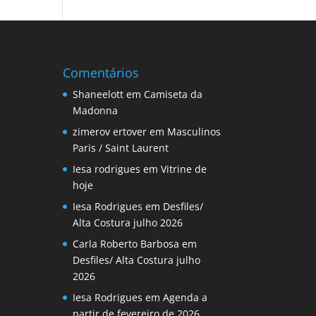
Comentários
Shaneelott
em
Camiseta da
Madonna
zimerov ertover
em
Masculinos
Paris / Saint Laurent
Iesa rodrigues
em
Vitrine de
hoje
Iesa Rodrigues
em
Desfiles/
Alta Costura julho 2026
Carla Roberto Barbosa
em
Desfiles/ Alta Costura julho
2026
Iesa Rodrigues
em
Agenda a
partir de fevereiro de 2026