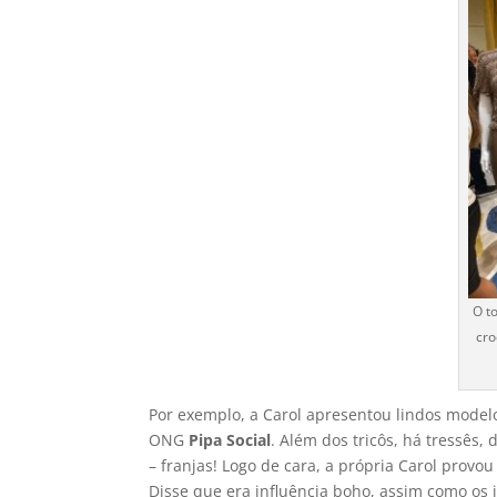
O t
cro
Por exemplo, a Carol apresentou lindos modelo
ONG
Pipa Social
. Além dos tricôs, há tressês
– franjas! Logo de cara, a própria Carol provou
Disse que era influência boho, assim como os i