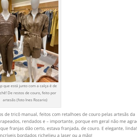
op que está junto com a calça é de
chê! De restos de couro, feito por
artesãs (foto Ines Rozario)
s de tricô manual, feitos com retalhoes de couro pelas artesãs da
, drapeados, rendados e – importante, porque em geral não me ag
 que franjas dão certo, estava franjada, de couro. E elegante, linda
ncríveis bordados richelieu a laser ou a mão!