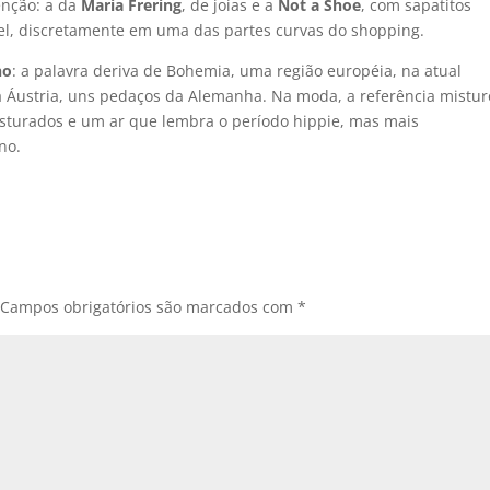
enção: a da
Maria Frering
, de joias e a
Not a Shoe
, com sapatitos
l, discretamente em uma das partes curvas do shopping.
ho
: a palavra deriva de Bohemia, uma região européia, na atual
la Áustria, uns pedaços da Alemanha. Na moda, a referência mistu
turados e um ar que lembra o período hippie, mas mais
no.
Campos obrigatórios são marcados com
*