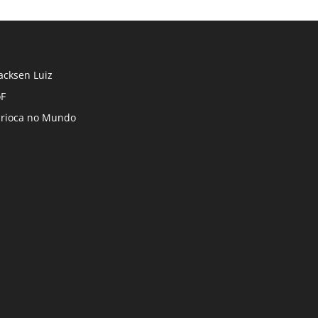
cksen Luiz
F
rioca no Mundo