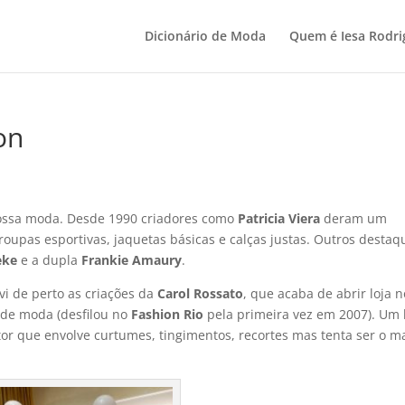
Dicionário de Moda
Quem é Iesa Rodri
on
nossa moda. Desde 1990 criadores como
Patricia Viera
deram um
oupas esportivas, jaquetas básicas e calças justas. Outros destaq
eke
e a dupla
Frankie Amaury
.
vi de perto as criações da
Carol Rossato
, que acaba de abrir loja n
 de moda (desfilou no
Fashion Rio
pela primeira vez em 2007). Um
or que envolve curtumes, tingimentos, recortes mas tenta ser o m