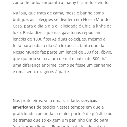
conta de tudo, enquanto a mamy fica indo e vindo.
Na loja, que trata de cama, mesa e banho como
butique, as coleçíµes se dividem em Nosso Mundo
Casa, para o dia a dia e Felicidade é Chic, a linha de
luxo. Basta dizer que nas gavetonas repousam
lençóis de 1000 fios! As duas coleçíµes, mesmo a
feita para o dia a dia são luxuosas, tanto que da
Nosso Mundo faz parte um lençol de 300 fios. óbvio,
que quando se toca um de mil e outro de 300, há
uma diferença enorme, como se fosse um cânhamo
e uma seda, exageros à parte.
Nas prateleiras, vejo uma raridade:
serviços
americanos
de tecido! Nestes tempos em que a
praticidade comanda, a maior parte é de plástico ou
de tramas que só exigem um paninho úmido para
(parecerem) limpas. Enquanto o de tecido cai na